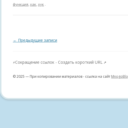
функция
,
хак
,
хук
.
Навигация
←
Предыдущие записи
по
записям
Сокращение ссылок - Создать короткий URL
⚡
↗
© 2025 — При копировании материалов - ссылка на сайт
MnogoBlo