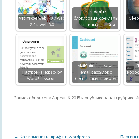
Как обойти
Что такое web 1.0 и web
блокировщик рекламы
Сфер
2.0 и web 3.0
– плагины для сайта
MailChimp – сервис
П
Настройка Jetpack by
email рассылок с
Roboka
WordPress.com
бесплатным тарифом
Запись обновлена
Апрель 6, 2015
и опубликована в рубрике
И
Навигация
←
Как изменить шрифт в wordpress
Плагины