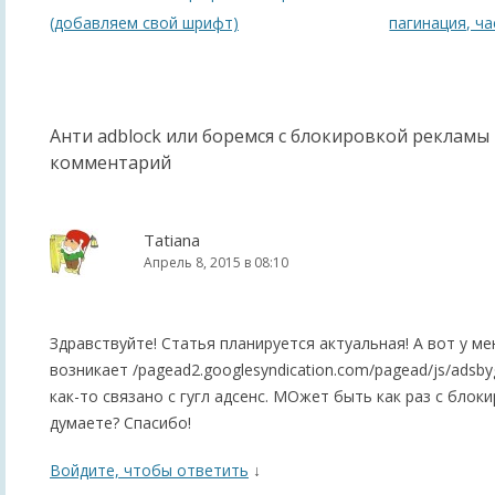
по
(добавляем свой шрифт)
пагинация, ча
записям
Анти adblock или боремся с блокировкой рекламы 
комментарий
Tatiana
Апрель 8, 2015 в 08:10
Здравствуйте! Статья планируется актуальная! А вот у м
возникает /pagead2.googlesyndication.com​/pagead​/js​/adsbyg
как-то связано с гугл адсенс. МОжет быть как раз с блок
думаете? Спасибо!
Войдите, чтобы ответить
↓