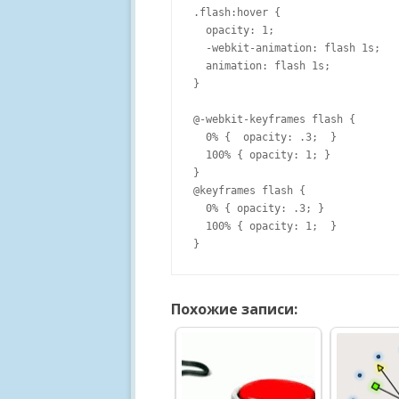
.flash:hover {

  opacity: 1;

  -webkit-animation: flash 1s;

  animation: flash 1s;

}

@-webkit-keyframes flash {

  0% {  opacity: .3;  }

  100% { opacity: 1; }

}

@keyframes flash {

  0% { opacity: .3; }

  100% { opacity: 1;  }

Похожие записи: