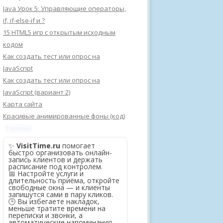
Java Урок 5: Управляющие операторы,
if, if-else-if и ?
15 HTML5 игр с открытым исходным
кодом
Как создать тест или опрос на
JavaScript
Как создать тест или опрос на
JavaScript (вариант 2)
Карта сайта
Красивые анимированные фоны (код)
Реклама
✨
VisitTime.ru
помогает
быстро организовать онлайн-
запись клиентов и держать
расписание под контролем.
📅 Настройте услуги и
длительность приёма, откройте
свободные окна — и клиенты
запишутся сами в пару кликов.
🕒 Вы избегаете накладок,
меньше тратите времени на
переписки и звонки, а
автоматические напоминания