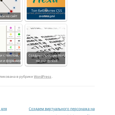
Топ библиотек CSS
сы на сайт
анимации
и с текстом,
Создаем простую тему
ми и формами
на wordpress
ликована в рубрике
WordPress
.
 для
Создаем виртуального персонажа на