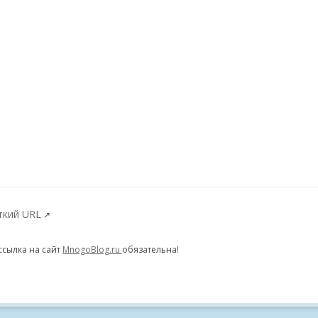
ткий URL
↗
ссылка на сайт
MnogoBlog.ru
обязательна!