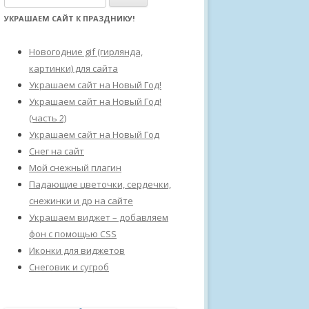
а
УКРАШАЕМ САЙТ К ПРАЗДНИКУ!
й
т
Новогодние gif (гирлянда,
и
картинки) для сайта
:
Украшаем сайт на Новый Год!
Украшаем сайт на Новый Год!
(часть 2)
Украшаем сайт на Новый Год
Снег на сайт
Мой снежный плагин
Падающие цветочки, сердечки,
снежинки и др на сайте
Украшаем виджет – добавляем
фон с помощью CSS
Иконки для виджетов
Снеговик и сугроб