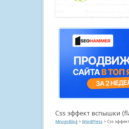
Css эффект вспышки (fl
MnogoBlog
>
WordPress
>
Css эффект