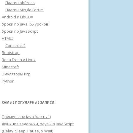
Плагин bbPress
Плагин Mingle Forum
Android и LibGDX
Уроки по java (65 уроков)
Уроки по JavaScript
HTML5
Construct 2
Bootstrap
Rosa Fresh и Linux
Minecraft
Эмуляторы Игр
Python
САМЫЕ ПОПУЛЯРНЫЕ ЗАПИСИ:
Примеры на Java (часть 1)
Функция задержки, паузы в JavaScript
(Delay, Sleep, Pause, & Wait)