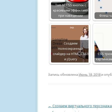
Топ 10 CSS кнопок с
красивыми эффектами
при наведении
Флеш ча
Создаем
полноэкранный
слайдер на HTML, CSS3
CSS трюк
и jQuery
картинка
Запись обновлена
Июнь 18, 2018
и опуб
Навигация
←
Создаем виртуального персонажа