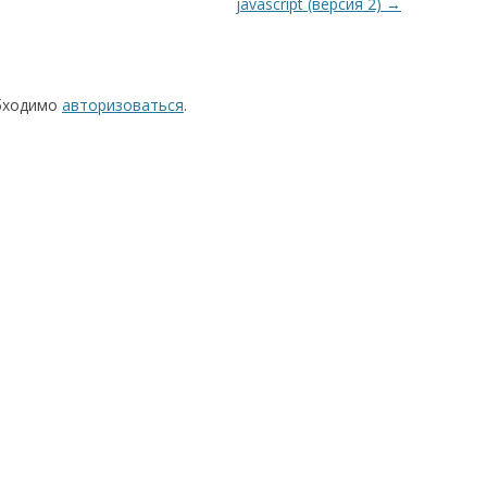
javascript (версия 2)
→
обходимо
авторизоваться
.