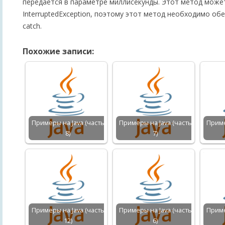
передается в параметре миллисекунды. Этот метод може
InterruptedException, поэтому этот метод необходимо обе
catch.
Похожие записи:
Примеры на Java (часть
Примеры на Java (часть
Приме
8)
7)
Примеры на Java (часть
Примеры на Java (часть
Приме
12)
6)