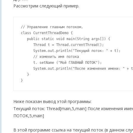
Рассмотрим следующий пример.
// Управление главным потоком,

class CurrentThreadDemo {

   public static void main(String args[]) {

      Thread t = Thread.currentThread();

      System.out.println("Текущий поток: " + t);

      // изменить имя потока

      t. setName ("Мой ГЛАВНЫЙ ПОТОК");

      System.out.println("После изменения имени: " + t
   }

Ниже показан вывод этой программы:
Текущий поток: Thread[main,5,main] После изменения им
ПОТОК,5,main]
В этой программе ссылка на текущий поток (в данном сл