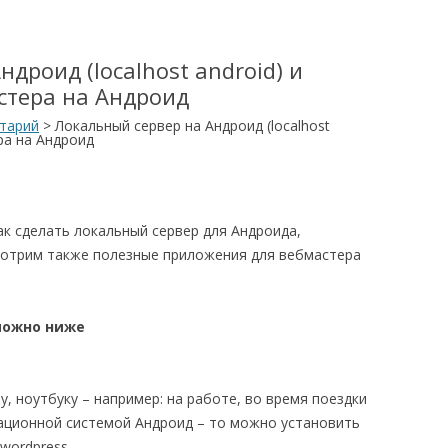
дроид (localhost android) и
стера на Андроид
тарий
>
Локальный сервер на Андроид (localhost
ра на Андроид
ак сделать локальный сервер для Андроида,
смотрим также полезные приложения для вебмастера
можно ниже
у, ноутбуку – например: на работе, во время поездки
рационной системой Андроид – то можно установить
wordpress.