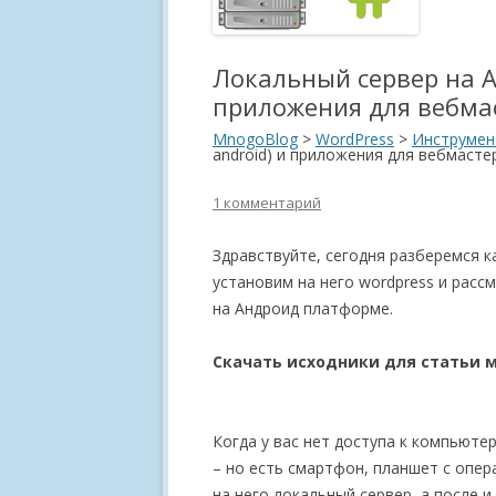
Локальный сервер на Ан
приложения для вебма
MnogoBlog
>
WordPress
>
Инструмен
android) и приложения для вебмасте
1 комментарий
Здравствуйте, сегодня разберемся к
установим на него wordpress и рас
на Андроид платформе.
Скачать исходники для статьи 
Когда у вас нет доступа к компьютер
– но есть смартфон, планшет с опе
на него локальный сервер, а после и 