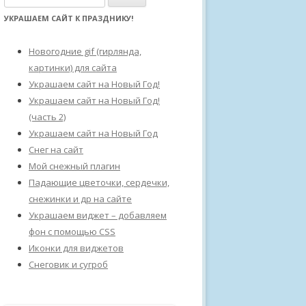
а
УКРАШАЕМ САЙТ К ПРАЗДНИКУ!
й
т
Новогодние gif (гирлянда,
и
картинки) для сайта
:
Украшаем сайт на Новый Год!
Украшаем сайт на Новый Год!
(часть 2)
Украшаем сайт на Новый Год
Снег на сайт
Мой снежный плагин
Падающие цветочки, сердечки,
снежинки и др на сайте
Украшаем виджет – добавляем
фон с помощью CSS
Иконки для виджетов
Снеговик и сугроб