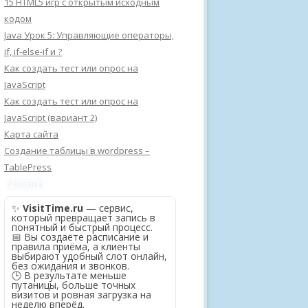
15 HTML5 игр с открытым исходным
кодом
Java Урок 5: Управляющие операторы,
if, if-else-if и ?
Как создать тест или опрос на
JavaScript
Как создать тест или опрос на
JavaScript (вариант 2)
Карта сайта
Создание таблицы в wordpress –
TablePress
Реклама
✨
VisitTime.ru
— сервис,
который превращает запись в
понятный и быстрый процесс.
📅 Вы создаёте расписание и
правила приёма, а клиенты
выбирают удобный слот онлайн,
без ожидания и звонков.
🕒 В результате меньше
путаницы, больше точных
визитов и ровная загрузка на
неделю вперёд.