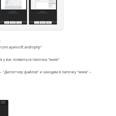
:
d=com.ayansoft.androphp”
 у вас появиться папочка “www”.
 “Диспетчер файлов” и заходим в папочку “www” –