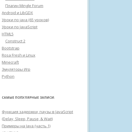
Плагин Mingle Forum
Android и LibGDX
Уроки по java (65 уроков)
Уроки по JavaScript
HTML5
Construct 2
Bootstrap
Rosa Fresh и Linux
Minecraft
Эмуляторы Игр
Python
САМЫЕ ПОПУЛЯРНЫЕ ЗАПИСИ:
Функция задержки, паузы в JavaScript
(Delay, Sleep, Pause, & Wait)
Примеры на Java (часть 1)