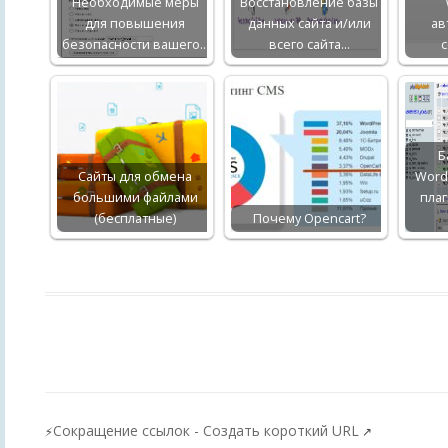
Необходимые меры
Восстановление базы
для повышения
данных сайта и/или
ав
безопасности вашего…
всего сайта…
Б
Сайты для обмена
WordP
большими файлами
плаг
(бесплатные)
Почему Opencart?
Сокращение ссылок - Создать короткий URL
⚡
↗