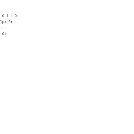
 0 1px 0;

1px 0;

;

 0;
