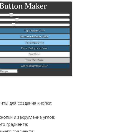
нты для создания кнопки:
нопки и закругление углов;
его градиента;
ижнего градиента;