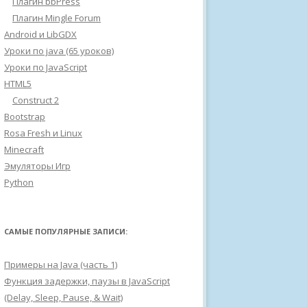
Плагин bbPress
Плагин Mingle Forum
Android и LibGDX
Уроки по java (65 уроков)
Уроки по JavaScript
HTML5
Construct 2
Bootstrap
Rosa Fresh и Linux
Minecraft
Эмуляторы Игр
Python
САМЫЕ ПОПУЛЯРНЫЕ ЗАПИСИ:
Примеры на Java (часть 1)
Функция задержки, паузы в JavaScript
(Delay, Sleep, Pause, & Wait)