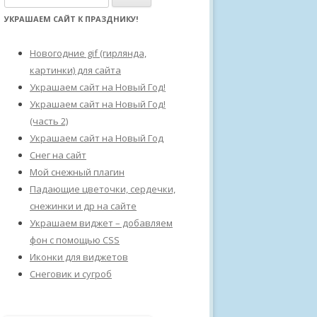
а
УКРАШАЕМ САЙТ К ПРАЗДНИКУ!
й
т
Новогодние gif (гирлянда,
и
картинки) для сайта
:
Украшаем сайт на Новый Год!
Украшаем сайт на Новый Год!
(часть 2)
Украшаем сайт на Новый Год
Снег на сайт
Мой снежный плагин
Падающие цветочки, сердечки,
снежинки и др на сайте
Украшаем виджет – добавляем
фон с помощью CSS
Иконки для виджетов
Снеговик и сугроб