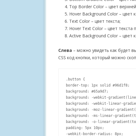
Top Border Color – цвет верхне
Hover Background Color – цвет 
Text Color – цвет текста;
Hover Text Color – цвет текста 
Active Background Color – цвет 
Слева
– можно увидеть как будет вы
CSS код кнопки, который можно скоп
.button {

border-top: 1px solid #96d1f8;

background: #65a9d7;

background: -webkit-gradient(line
background: -webkit-linear-gradie
background: -moz-linear-gradient(
background: -ms-linear-gradient(t
background: -o-linear-gradient(to
padding: 5px 10px;

-webkit-border-radius: 8px;
