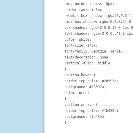
-moz-border-radius: 8px;

border-radius: 8px;

-webkit-box-shadow: rgba(0,0,0,1)
-moz-box-shadow: rgba(0,0,0,1) 0 
box-shadow: rgba(0,0,0,1) 0 1px 0
text-shadow: rgba(0,0,0,.4) 0 1px
color: white;

font-size: 14px;

font-family: Georgia, serif;

text-decoration: none;

vertical-align: middle;

}

.button:hover {

border-top-color: #28597a;

background: #28597a;

color: #ccc;

}

.button:active {

border-top-color: #1b435e;

background: #1b435e;
