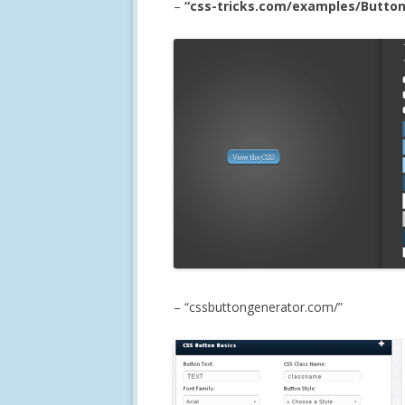
–
“css-tricks.com/examples/Butto
– “cssbuttongenerator.com/”