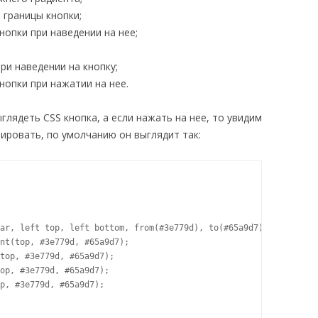
й границы кнопки;
кнопки при наведении на нее;
при наведении на кнопку;
кнопки при нажатии на нее.
глядеть CSS кнопка, а если нажать на нее, то увидим
ировать, по умолчанию он выглядит так:
ar, left top, left bottom, from(#3e779d), to(#65a9d7));

nt(top, #3e779d, #65a9d7);

top, #3e779d, #65a9d7);

op, #3e779d, #65a9d7);

p, #3e779d, #65a9d7);
