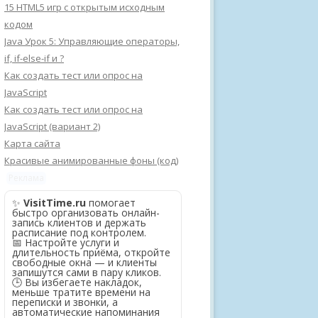
15 HTML5 игр с открытым исходным
кодом
Java Урок 5: Управляющие операторы,
if, if-else-if и ?
Как создать тест или опрос на
JavaScript
Как создать тест или опрос на
JavaScript (вариант 2)
Карта сайта
Красивые анимированные фоны (код)
Реклама
✨
VisitTime.ru
помогает
быстро организовать онлайн-
запись клиентов и держать
расписание под контролем.
📅 Настройте услуги и
длительность приёма, откройте
свободные окна — и клиенты
запишутся сами в пару кликов.
🕒 Вы избегаете накладок,
меньше тратите времени на
переписки и звонки, а
автоматические напоминания