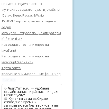
Примеры на Java (часть 1)
Функция задержки, паузы в JavaScript
(Delay, Sleep, Pause, & Wait)
15 HTML5 игр с открытым исходным
кодом
Java Урок 5: Управляющие операторы,
if, if-else-if и ?
Как создать тест или опрос на
JavaScript
Как создать тест или опрос на
JavaScript (вариант 2)
Карта сайта
Красивые анимированные фоны (код)
Реклама
✨
VisitTime.ru
— удобная
онлайн-запись и расписание для
бизнес услуг.
📅 Клиенты сами выбирают
свободное время и
записываются без звонков, а вы
видите всю загрузку в одном