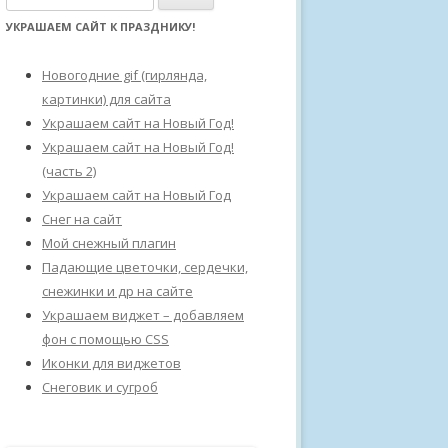
а
УКРАШАЕМ САЙТ К ПРАЗДНИКУ!
й
т
Новогодние gif (гирлянда,
и
картинки) для сайта
:
Украшаем сайт на Новый Год!
Украшаем сайт на Новый Год!
(часть 2)
Украшаем сайт на Новый Год
Снег на сайт
Мой снежный плагин
Падающие цветочки, сердечки,
снежинки и др на сайте
Украшаем виджет – добавляем
фон с помощью CSS
Иконки для виджетов
Снеговик и сугроб