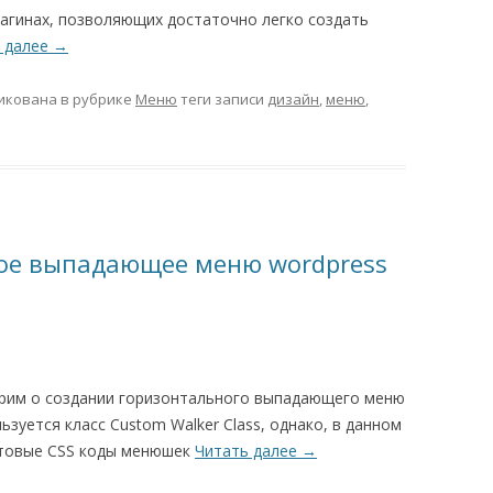
лагинах, позволяющих достаточно легко создать
 далее
→
икована в рубрике
Меню
теги записи
дизайн
,
меню
,
ое выпадающее меню wordpress
орим о создании горизонтального выпадающего меню
ьзуется класс Custom Walker Class, однако, в данном
отовые CSS коды менюшек
Читать далее
→