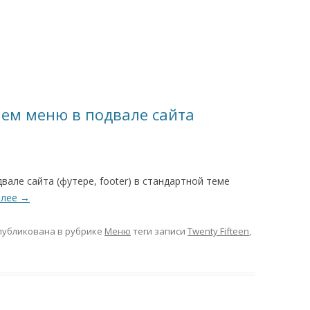
ляем меню в подвале сайта
вале сайта (футере, footer) в стандартной теме
алее
→
публикована в рубрике
Меню
теги записи
Twenty Fifteen
,