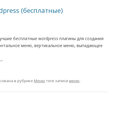
press (бесплатные)
лучшие бесплатные wordpress плагины для создания
зонтальное меню, вертикальное меню, выпадающее
я…
кована в рубрике
Меню
теги записи
меню
.