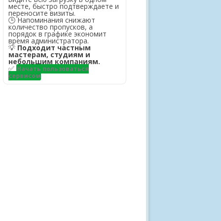
месте, быстро подтверждаете и
переносите визиты.
🕒 Напоминания снижают
количество пропусков, а
порядок в графике экономит
время администратора.
💡
Подходит частным
мастерам, студиям и
небольшим компаниям.
✅
Начать пользоваться
сервисом