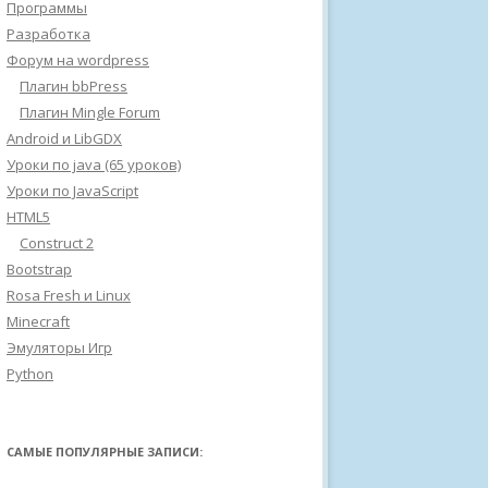
Программы
Разработка
Форум на wordpress
Плагин bbPress
Плагин Mingle Forum
Android и LibGDX
Уроки по java (65 уроков)
Уроки по JavaScript
HTML5
Construct 2
Bootstrap
Rosa Fresh и Linux
Minecraft
Эмуляторы Игр
Python
САМЫЕ ПОПУЛЯРНЫЕ ЗАПИСИ: