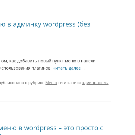
 в админку wordpress (без
том, как добавить новый пункт меню в панели
 использования плагинов.
Читать далее
→
публикована в рубрике
Меню
теги записи
админпанель
,
меню в wordpress – это просто с