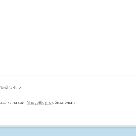
ткий URL
↗
ссылка на сайт
MnogoBlog.ru
обязательна!