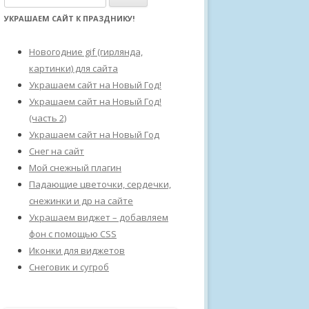
а
УКРАШАЕМ САЙТ К ПРАЗДНИКУ!
й
т
Новогодние gif (гирлянда,
и
картинки) для сайта
:
Украшаем сайт на Новый Год!
Украшаем сайт на Новый Год!
(часть 2)
Украшаем сайт на Новый Год
Снег на сайт
Мой снежный плагин
Падающие цветочки, сердечки,
снежинки и др на сайте
Украшаем виджет – добавляем
фон с помощью CSS
Иконки для виджетов
Снеговик и сугроб