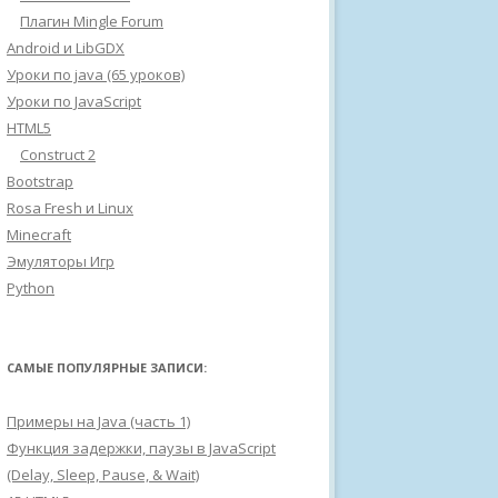
Плагин Mingle Forum
Android и LibGDX
Уроки по java (65 уроков)
Уроки по JavaScript
HTML5
Construct 2
Bootstrap
Rosa Fresh и Linux
Minecraft
Эмуляторы Игр
Python
САМЫЕ ПОПУЛЯРНЫЕ ЗАПИСИ:
Примеры на Java (часть 1)
Функция задержки, паузы в JavaScript
(Delay, Sleep, Pause, & Wait)