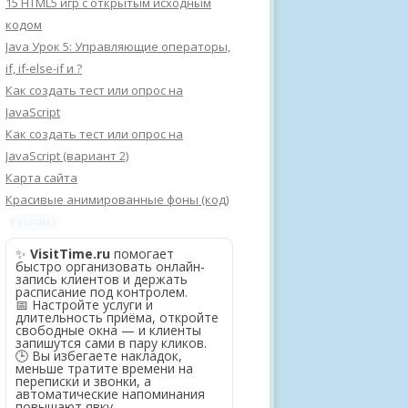
15 HTML5 игр с открытым исходным
кодом
Java Урок 5: Управляющие операторы,
if, if-else-if и ?
Как создать тест или опрос на
JavaScript
Как создать тест или опрос на
JavaScript (вариант 2)
Карта сайта
Красивые анимированные фоны (код)
Реклама
✨
VisitTime.ru
помогает
быстро организовать онлайн-
запись клиентов и держать
расписание под контролем.
📅 Настройте услуги и
длительность приёма, откройте
свободные окна — и клиенты
запишутся сами в пару кликов.
🕒 Вы избегаете накладок,
меньше тратите времени на
переписки и звонки, а
автоматические напоминания
повышают явку.