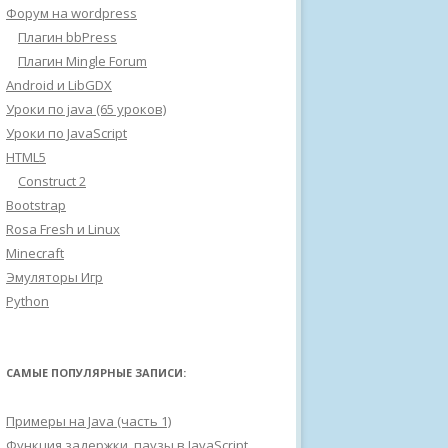
Форум на wordpress
Плагин bbPress
Плагин Mingle Forum
Android и LibGDX
Уроки по java (65 уроков)
Уроки по JavaScript
HTML5
Construct 2
Bootstrap
Rosa Fresh и Linux
Minecraft
Эмуляторы Игр
Python
САМЫЕ ПОПУЛЯРНЫЕ ЗАПИСИ:
Примеры на Java (часть 1)
Функция задержки, паузы в JavaScript