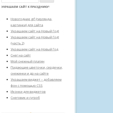
а
УКРАШАЕМ САЙТ К ПРАЗДНИКУ!
й
т
Новогодние gif (гирлянда,
и
картинки) для сайта
:
Украшаем сайт на Новый Год!
Украшаем сайт на Новый Год!
(часть 2)
Украшаем сайт на Новый Год
Снег на сайт
Мой снежный плагин
Падающие цветочки, сердечки,
снежинки и др на сайте
Украшаем виджет – добавляем
фон с помощью CSS
Иконки для виджетов
Снеговик и сугроб