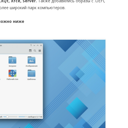
XQt, Xfce, Server.
Также добавились образы с .UEFI,
более широкий парк компьютеров.
можно ниже