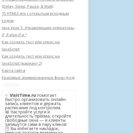
(Delay, Sleep, Pause, & Wait)
15 HTML5 игр с открытым исходным
кодом
Java Урок 5: Управляющие операторы,
if, if-else-if и ?
Как создать тест или опрос на
JavaScript
Как создать тест или опрос на
JavaScript (вариант 2)
Карта сайта
Красивые анимированные фоны (код)
Реклама
✨
VisitTime.ru
помогает
быстро организовать онлайн-
запись клиентов и держать
расписание под контролем.
📅 Настройте услуги и
длительность приёма, откройте
свободные окна — и клиенты
запишутся сами в пару кликов.
🕒 Вы избегаете накладок,
меньше тратите времени на