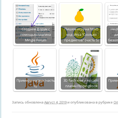
Создаем форум с
Пишем игру на html5
Нео
помощью плагина
код: Игра “Сколько
д
Mingle Forum
предметов” (часть 5)
безоп
Примеры на Java (часть
3D flash книга на сайт:
Приме
6)
плагин FlippingBook
Запись обновлена
Август 4, 2019
и опубликована в рубрике
Оп