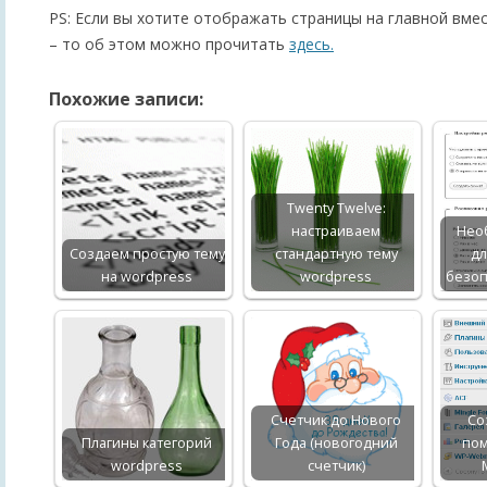
PS: Если вы хотите отображать страницы на главной вмес
– то об этом можно прочитать
здесь.
Похожие записи:
Twenty Twelve:
настраиваем
Нео
Создаем простую тему
стандартную тему
д
на wordpress
wordpress
безоп
Счетчик до Нового
Со
Плагины категорий
Года (новогодний
по
wordpress
счетчик)