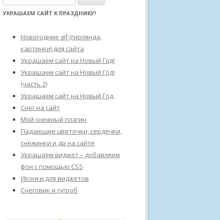
а
УКРАШАЕМ САЙТ К ПРАЗДНИКУ!
й
т
Новогодние gif (гирлянда,
и
картинки) для сайта
:
Украшаем сайт на Новый Год!
Украшаем сайт на Новый Год!
(часть 2)
Украшаем сайт на Новый Год
Снег на сайт
Мой снежный плагин
Падающие цветочки, сердечки,
снежинки и др на сайте
Украшаем виджет – добавляем
фон с помощью CSS
Иконки для виджетов
Снеговик и сугроб