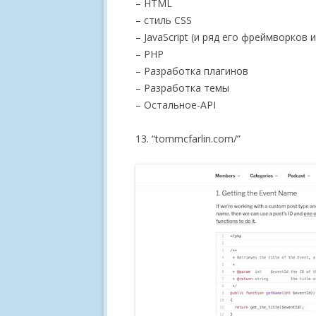
– HTML
– стиль CSS
– JavaScript (и ряд его фреймворков 
– РНР
– Разработка плагинов
– Разработка темы
– Остальное-API
13. “tommcfarlin.com/”