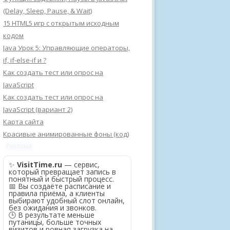
(Delay, Sleep, Pause, & Wait)
15 HTML5 игр с открытым исходным
кодом
Java Урок 5: Управляющие операторы,
if, if-else-if и ?
Как создать тест или опрос на
JavaScript
Как создать тест или опрос на
JavaScript (вариант 2)
Карта сайта
Красивые анимированные фоны (код)
Реклама
✨
VisitTime.ru
— сервис,
который превращает запись в
понятный и быстрый процесс.
📅 Вы создаёте расписание и
правила приёма, а клиенты
выбирают удобный слот онлайн,
без ожидания и звонков.
🕒 В результате меньше
путаницы, больше точных
визитов и ровная загрузка на