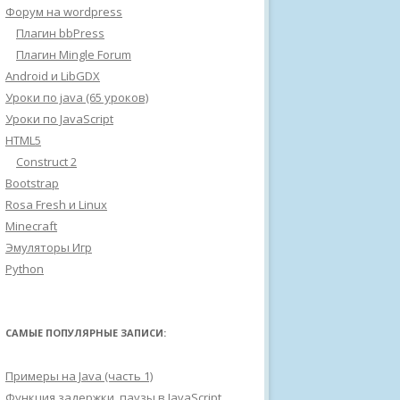
Форум на wordpress
Плагин bbPress
Плагин Mingle Forum
Android и LibGDX
Уроки по java (65 уроков)
Уроки по JavaScript
HTML5
Construct 2
Bootstrap
Rosa Fresh и Linux
Minecraft
Эмуляторы Игр
Python
САМЫЕ ПОПУЛЯРНЫЕ ЗАПИСИ:
Примеры на Java (часть 1)
Функция задержки, паузы в JavaScript