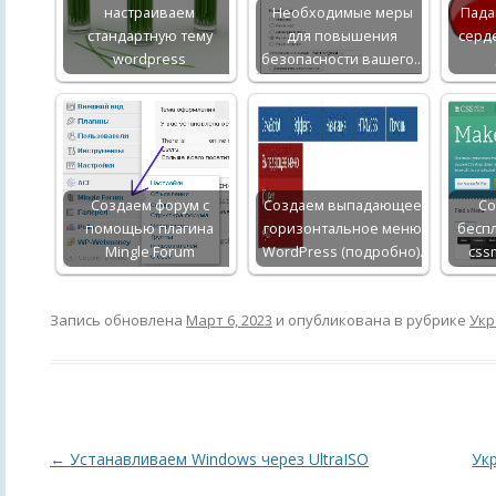
настраиваем
Необходимые меры
Пада
стандартную тему
для повышения
серд
wordpress
безопасности вашего…
Создаем форум с
Создаем выпадающее
Со
помощью плагина
горизонтальное меню
бесп
Mingle Forum
WordPress (подробно).
css
Запись обновлена
Март 6, 2023
и опубликована в рубрике
Укр
Навигация
←
Устанавливаем Windows через UltraISO
Ук
по