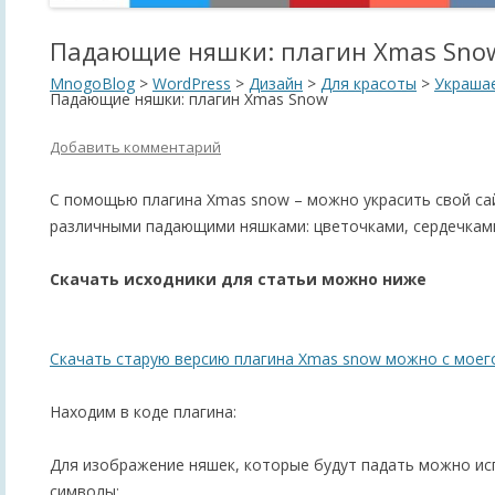
Падающие няшки: плагин Xmas Sno
MnogoBlog
>
WordPress
>
Дизайн
>
Для красоты
>
Украшае
Падающие няшки: плагин Xmas Snow
Добавить комментарий
С помощью плагина Xmas snow – можно украсить свой сай
различными падающими няшками: цветочками, сердечками
Скачать исходники для статьи можно ниже
Скачать старую версию плагина Xmas snow можно с моего
Находим в коде плагина:
Для изображение няшек, которые будут падать можно ис
символы: