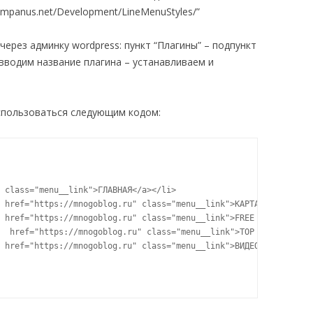
ympanus.net/Development/LineMenuStyles/”
через админку wordpress: пункт “Плагины” – подпункт
 вводим название плагина – устанавливаем и
спользоваться следующим кодом: