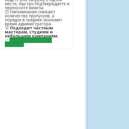
месте, быстро подтверждаете и
переносите визиты.
🕒 Напоминания снижают
количество пропусков, а
порядок в графике экономит
время администратора.
💡
Подходит частным
мастерам, студиям и
небольшим компаниям.
✅
Начать пользоваться
сервисом