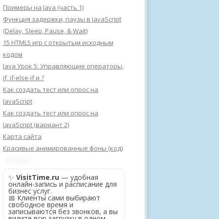
Примеры на Java (часть 1)
Функция задержки, паузы в JavaScript
(Delay, Sleep, Pause, & Wait)
15 HTML5 игр с открытым исходным
кодом
Java Урок 5: Управляющие операторы,
if, if-else-if и ?
Как создать тест или опрос на
JavaScript
Как создать тест или опрос на
JavaScript (вариант 2)
Карта сайта
Красивые анимированные фоны (код)
Реклама
✨
VisitTime.ru
— удобная
онлайн-запись и расписание для
бизнес услуг.
📅 Клиенты сами выбирают
свободное время и
записываются без звонков, а вы
видите всю загрузку в одном