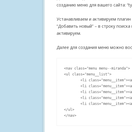
созданию меню для вашего сайта: “t
Устанавливаем и активируем плагин 
“Добавить новый” – в строку поиска
активируем.
Далее для создания меню можно во
<nav class="menu menu--miranda">

<ul class="menu__list">

	<li class="menu__item"><a class="menu__link">ГЛАВНАЯ</a></li>

	<li class="menu__item"><a href="https://mnogoblog.ru" class="menu__link">КАРТА САЙТА</a></li>

	<li class="menu__item"><a href="https://mnogoblog.ru" class="menu__link">FREE WP ТЕМЫ</a></li>

	<li class="menu__item"><a  href="https://mnogoblog.ru" class="menu__link">TOP САЙТОВ</a></li>

	<li class="menu__item"><a href="https://mnogoblog.ru" class="menu__link">ВИДЕО</a></li>

</ul>
