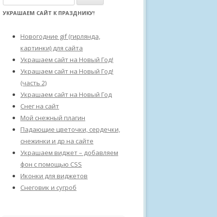
а
УКРАШАЕМ САЙТ К ПРАЗДНИКУ!
й
т
Новогодние gif (гирлянда,
и
картинки) для сайта
:
Украшаем сайт на Новый Год!
Украшаем сайт на Новый Год!
(часть 2)
Украшаем сайт на Новый Год
Снег на сайт
Мой снежный плагин
Падающие цветочки, сердечки,
снежинки и др на сайте
Украшаем виджет – добавляем
фон с помощью CSS
Иконки для виджетов
Снеговик и сугроб