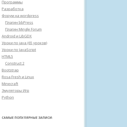
Программы
Разработка
Форум на wordpress
Плагин bbPress
Плагин Mingle Forum
Android и LibGDX
Уроки по java (65 уроков)
Уроки по JavaScript
HTML5
Construct 2
Bootstrap
Rosa Fresh и Linux
Minecraft
Эмуляторы Игр
Python
САМЫЕ ПОПУЛЯРНЫЕ ЗАПИСИ: