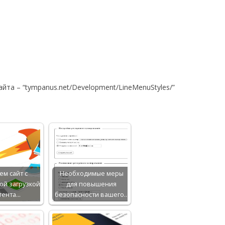
йта – “tympanus.net/Development/LineMenuStyles/”
ем сайт с
Необходимые меры
ой загрузкой
для повышения
тента…
безопасности вашего…