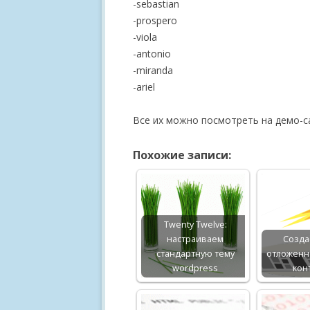
-sebastian
-prospero
-viola
-antonio
-miranda
-ariel
Все их можно посмотреть на демо-са
Похожие записи:
Twenty Twelve:
настраиваем
Созда
стандартную тему
отложенн
wordpress
кон