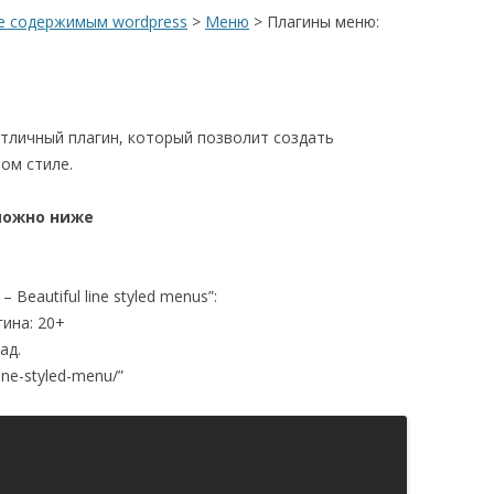
е содержимым wordpress
>
Меню
>
Плагины меню:
отличный плагин, который позволит создать
ом стиле.
можно ниже
 Beautiful line styled menus”:
ина: 20+
ад.
ine-styled-menu/”