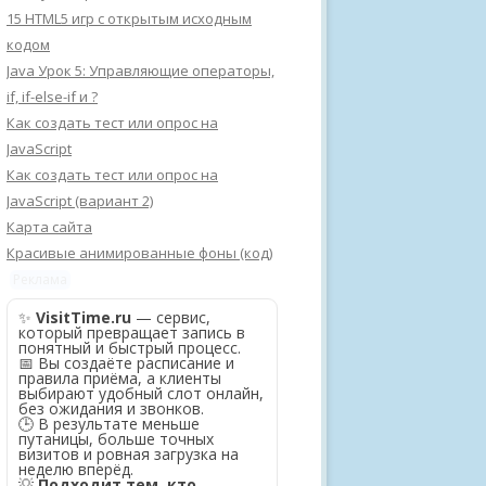
15 HTML5 игр с открытым исходным
кодом
Java Урок 5: Управляющие операторы,
if, if-else-if и ?
Как создать тест или опрос на
JavaScript
Как создать тест или опрос на
JavaScript (вариант 2)
Карта сайта
Красивые анимированные фоны (код)
Реклама
✨
VisitTime.ru
— сервис,
который превращает запись в
понятный и быстрый процесс.
📅 Вы создаёте расписание и
правила приёма, а клиенты
выбирают удобный слот онлайн,
без ожидания и звонков.
🕒 В результате меньше
путаницы, больше точных
визитов и ровная загрузка на
неделю вперёд.
💡
Подходит тем, кто