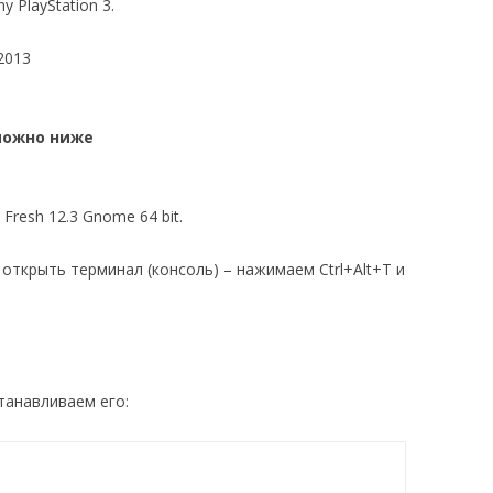
y PlayStation 3.
2013
можно ниже
resh 12.3 Gnome 64 bit.
открыть терминал (консоль) – нажимаем Ctrl+Alt+T и
станавливаем его: