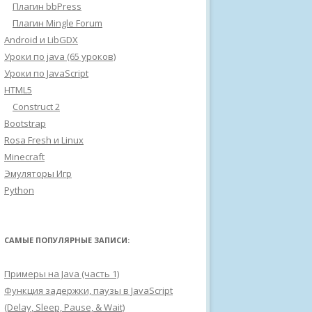
Плагин bbPress
Плагин Mingle Forum
Android и LibGDX
Уроки по java (65 уроков)
Уроки по JavaScript
HTML5
Construct 2
Bootstrap
Rosa Fresh и Linux
Minecraft
Эмуляторы Игр
Python
САМЫЕ ПОПУЛЯРНЫЕ ЗАПИСИ:
Примеры на Java (часть 1)
Функция задержки, паузы в JavaScript
(Delay, Sleep, Pause, & Wait)