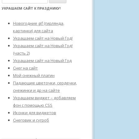
а
УКРАШАЕМ САЙТ К ПРАЗДНИКУ!
й
т
Новогодние gif (гирлянда,
и
картинки) для сайта
:
Украшаем сайт на Новый Год!
Украшаем сайт на Новый Год!
(часть 2)
Украшаем сайт на Новый Год
Снег на сайт
Мой снежный плагин
Падающие цветочки, сердечки,
снежинки и др на сайте
Украшаем виджет – добавляем
фон с помощью CSS
Иконки для виджетов
Снеговик и сугроб