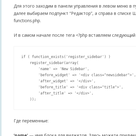
Для этого заходим в панели управления в левом меню в п
далее выбираем подпункт “Редактор”, а справа в списке
functions.php.
И в самом начале после тега <?php вставляем следующий 
if ( function_exists('register_sidebar') )

    register_sidebar(array(

        'name' => 'New Sidebar',

        'before_widget' => '<div class="newsidebar">',

        'after_widget' => '</div>',

        'before_title' => '<div class="title">',

        'after_title' => '</div>',

Где переменные:
‘name’
— имя блока для виджетов. Здесь можете придум