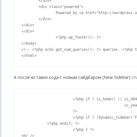
	</div>

	<div class="powered">

		Powered by <a href="http://wordpress.org/">WordPress</a>. Designed by <a href="http://www.blogdesign.com.ua/">Blog Design</a>.

	</div>

</div>

</div>

		<?php wp_footer(); ?>

</body>

<!-- <?php echo get_num_queries(); ?> queries. <?php t
А после вставки кода с новым сайдбаром (New Sidebar) ст
			<?php if ( is_home() || is_404() || is_category() || is_day() || is_month() ||

						is_year() || is_search() || is_paged() || is_tag() ) {

			?>

			<?php if ( !dynamic_sidebar('For Tag Cloud widget') ) : ?>

            <?php endif; ?>

			<?php } ?>

<hr />
