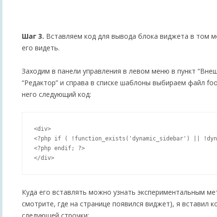
Шаг 3.
Вставляем код для вывода блока виджета в том ме
его видеть.
Заходим в панели управления в левом меню в пункт “Внеш
“Редактор” и справа в списке шаблоны выбираем файл foo
него следующий код:
<div>

<?php if ( !function_exists('dynamic_sidebar') || !dyn
<?php endif; ?>

Куда его вставлять можно узнать экспериментальным ме
смотрите, где на странице появился виджет), я вставил к
следующей строчки: