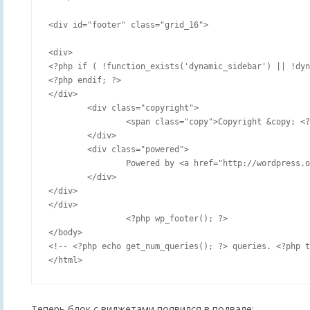
<div id="footer" class="grid_16">

<div>

<?php if ( !function_exists('dynamic_sidebar') || !dyn
<?php endif; ?>

</div>

	<div class="copyright">

		<span class="copy">Copyright &copy; <?php echo date('Y'); ?> <?php bloginfo('name'); ?></span>

	</div>

	<div class="powered">

		Powered by <a href="http://wordpress.org/">WordPress</a>. Designed by <a href="http://www.blogdesign.com.ua/">Blog Design</a>.

	</div>

</div>

</div>

		<?php wp_footer(); ?>

</body>

<!-- <?php echo get_num_queries(); ?> queries. <?php t
Теперь блок с виджетами появился в подвале: