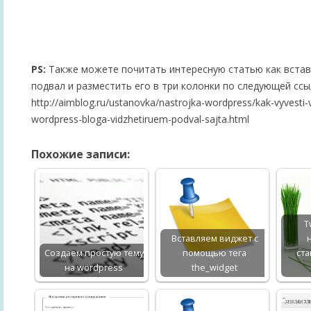
PS:
Также можете почитать интересную статью как встав
подвал и разместить его в три колонки по следующей ссы
http://aimblog.ru/ustanovka/nastrojka-wordpress/kak-vyvesti-v
wordpress-bloga-vidzhetiruem-podval-sajta.html
Похожие записи:
T
Вставляем виджет с
Создаем простую тему
помощью тега
ста
на wordpress
the_widget