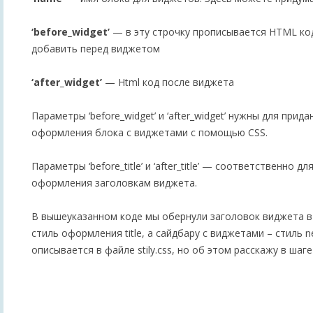
‘before_widget’
— в эту строчку прописывается HTML ко
добавить перед виджетом
‘after_widget’
— Html код после виджета
Параметры ‘before_widget’ и ‘after_widget’ нужны для при
оформления блока с виджетами с помощью CSS.
Параметры ‘before_title’ и ‘after_title’ — соответственно д
оформления заголовкам виджета.
В вышеуказанном коде мы обернули заголовок виджета в 
стиль оформления title, а сайдбару с виджетами – стиль 
описывается в файле stily.css, но об этом расскажу в шаге