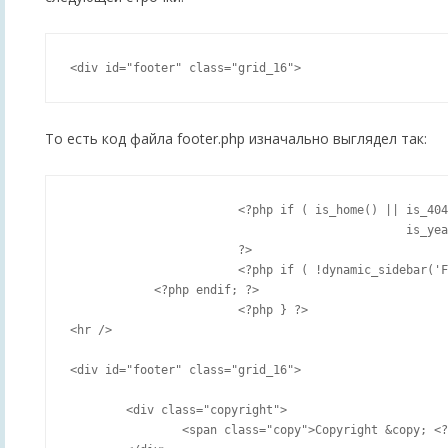
То есть код файла footer.php изначально выглядел так:
			<?php if ( is_home() || is_404() || is_category() || is_day() || is_month() ||

						is_year() || is_search() || is_paged() || is_tag() ) {

			?>

			<?php if ( !dynamic_sidebar('For Tag Cloud widget') ) : ?>

            <?php endif; ?>

			<?php } ?>

<hr />

<div id="footer" class="grid_16">

	<div class="copyright">

		<span class="copy">Copyright &copy; <?php echo date('Y'); ?> <?php bloginfo('name'); ?></span>
