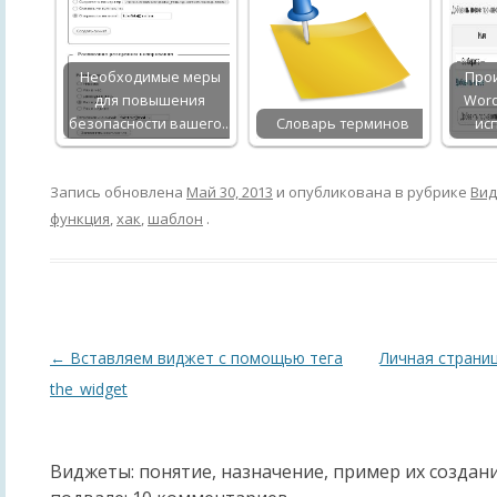
Необходимые меры
Про
для повышения
Word
безопасности вашего…
Словарь терминов
ис
Запись обновлена
Май 30, 2013
и опубликована в рубрике
Ви
функция
,
хак
,
шаблон
.
Навигация
←
Вставляем виджет с помощью тега
Личная страни
по
the_widget
записям
Виджеты: понятие, назначение, пример их создан