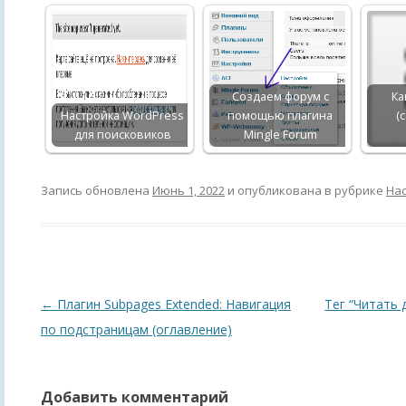
Создаем форум с
Ка
Настройка WordPress
помощью плагина
(
для поисковиков
Mingle Forum
Запись обновлена
Июнь 1, 2022
и опубликована в рубрике
Нас
Навигация
←
Плагин Subpages Extended: Навигация
Тег “Читать 
по
по подстраницам (оглавление)
записям
Добавить комментарий