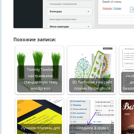
Похожие записи:
Twenty Twelve:
настраиваем
Нео
стандартную тему
3D flash книга на сайт:
д
wordpress
плагин FlippingBook
безоп
Лучшие плагины для
Создаем форум с