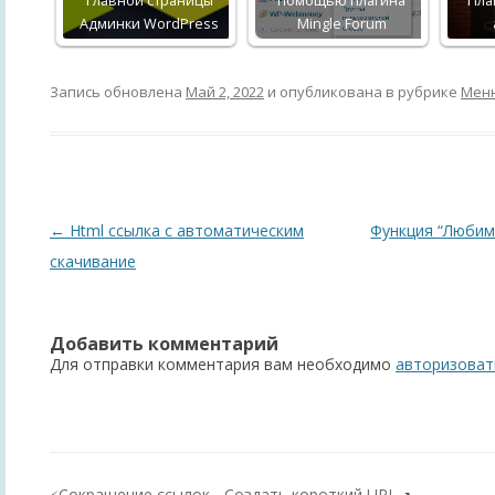
Главной страницы
помощью плагина
Пла
Админки WordPress
Mingle Forum
Запись обновлена
Май 2, 2022
и опубликована в рубрике
Мен
Навигация
←
Html ссылка с автоматическим
Функция “Любим
по
скачивание
записям
Добавить комментарий
Для отправки комментария вам необходимо
авторизоват
Сокращение ссылок - Создать короткий URL