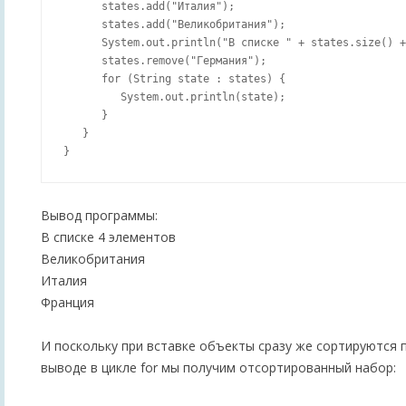
      states.add("Италия");

      states.add("Великобритания");

      System.out.println("В списке " + states.size() +
      states.remove("Германия");

      for (String state : states) {

         System.out.println(state);

      }

   }

Вывод программы:
В списке 4 элементов
Великобритания
Италия
Франция
И поскольку при вставке объекты сразу же сортируются 
выводе в цикле for мы получим отсортированный набор: