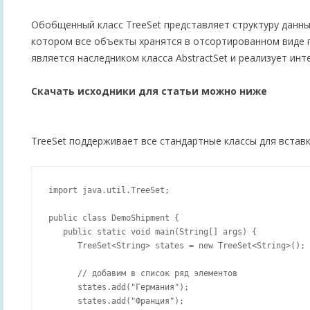
Обобщенный класс TreeSet
представляет структуру данных
котором все объекты хранятся в отсортированном виде п
является наследником класса AbstractSet и реализует инт
Скачать исходники для статьи можно ниже
TreeSet поддерживает все стандартные классы для вставк
import java.util.TreeSet;

public class DemoShipment {

   public static void main(String[] args) {

      TreeSet<String> states = new TreeSet<String>();

      // добавим в список ряд элементов

      states.add("Германия");

      states.add("Франция");
