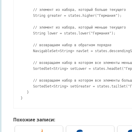
      // элемент из набора, который больше текущего

      String greater = states.higher("Германия");

      // элемент из набора, который меньше текущего

      String lower = states.lower("Германия");

      // возвращаем набор в обратном порядке

      NavigableSet<String> navSet = states.descendingS
      // возвращаем набор в котором все элементы меньш
      SortedSet<String> setLower = states.headSet("Гер
      // возвращаем набор в котором все элементы больш
      SortedSet<String> setGreater = states.tailSet("Г
   }

Похожие записи: