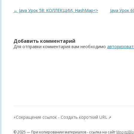
crp_default" />
cr
Навигация
←
Java Урок 58: КОЛЛЕКЦИИ, HashMap<>
Java Урок 6
по
записям
Добавить комментарий
Для отправки комментария вам необходимо
авторизоват
Сокращение ссылок - Создать короткий URL
⚡
↗
© 2025 — При копировании материалов - ссылка на сайт
MnogoBlo