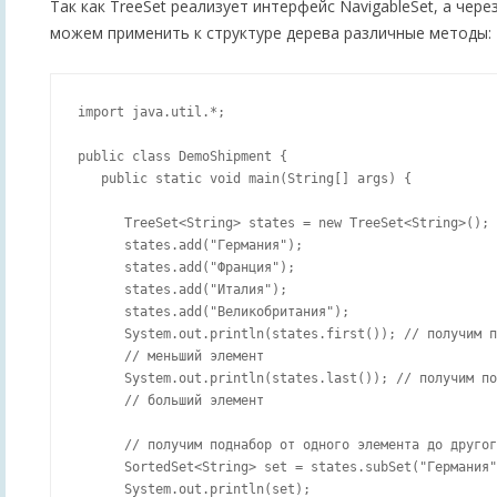
Так как TreeSet реализует интерфейс NavigableSet, а через
можем применить к структуре дерева различные методы:
import java.util.*;

public class DemoShipment {

   public static void main(String[] args) {

      TreeSet<String> states = new TreeSet<String>();

      states.add("Германия");

      states.add("Франция");

      states.add("Италия");

      states.add("Великобритания");

      System.out.println(states.first()); // получим п
      // меньший элемент

      System.out.println(states.last()); // получим по
      // больший элемент

      // получим поднабор от одного элемента до другог
      SortedSet<String> set = states.subSet("Германия"
      System.out.println(set);
