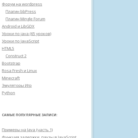
Форум на wordpress
Плагин bbPress
Плагин Mingle Forum
Android и LibGDX
Уроки по java (65 уроков)
Уроки по JavaScript
HTML5
Construct 2
Bootstrap
Rosa Fresh и Linux
Minecraft
Эмуляторы Игр
Python
САМЫЕ ПОПУЛЯРНЫЕ ЗАПИСИ:
Примеры на Java (часть 1)
Функция задержки, паузы в JavaScript