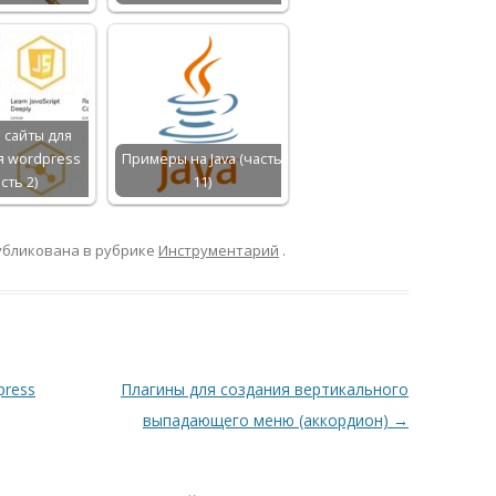
 сайты для
я wordpress
Примеры на Java (часть
сть 2)
11)
убликована в рубрике
Инструментарий
.
press
Плагины для создания вертикального
выпадающего меню (аккордион)
→