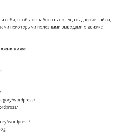
ля себя, чтобы не забывать посещать данные сайты,
с вами некоторыми полезными выводами о движке
можно ниже
s:
/
tegory/wordpress/
ordpress/
gory/wordpress/
log