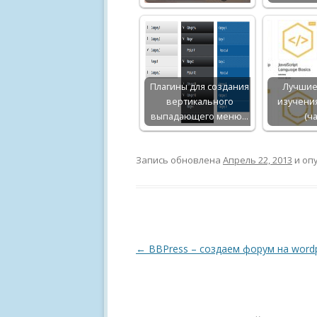
Плагины для создания
Лучшие
вертикального
изучени
выпадающего меню…
(ча
Запись обновлена
Апрель 22, 2013
и оп
Навигация
←
BBPress – создаем форум на word
по
записям