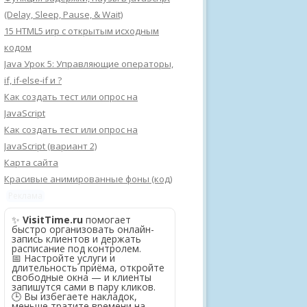
(Delay, Sleep, Pause, & Wait)
15 HTML5 игр с открытым исходным
кодом
Java Урок 5: Управляющие операторы,
if, if-else-if и ?
Как создать тест или опрос на
JavaScript
Как создать тест или опрос на
JavaScript (вариант 2)
Карта сайта
Красивые анимированные фоны (код)
Реклама
✨
VisitTime.ru
помогает
быстро организовать онлайн-
запись клиентов и держать
расписание под контролем.
📅 Настройте услуги и
длительность приёма, откройте
свободные окна — и клиенты
запишутся сами в пару кликов.
🕒 Вы избегаете накладок,
меньше тратите времени на