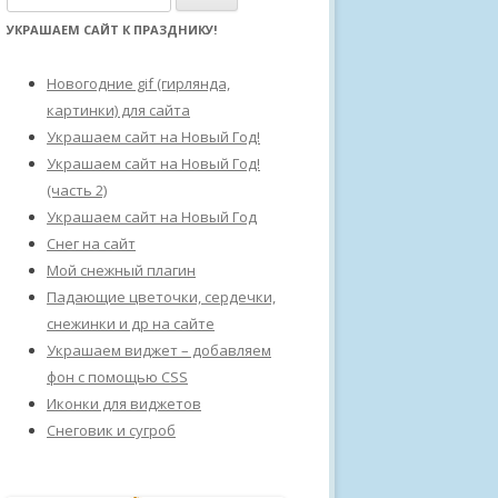
а
УКРАШАЕМ САЙТ К ПРАЗДНИКУ!
й
т
Новогодние gif (гирлянда,
и
картинки) для сайта
:
Украшаем сайт на Новый Год!
Украшаем сайт на Новый Год!
(часть 2)
Украшаем сайт на Новый Год
Снег на сайт
Мой снежный плагин
Падающие цветочки, сердечки,
снежинки и др на сайте
Украшаем виджет – добавляем
фон с помощью CSS
Иконки для виджетов
Снеговик и сугроб