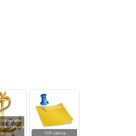
 ссылки или
утри статьи в
dpress
TOP сайтов