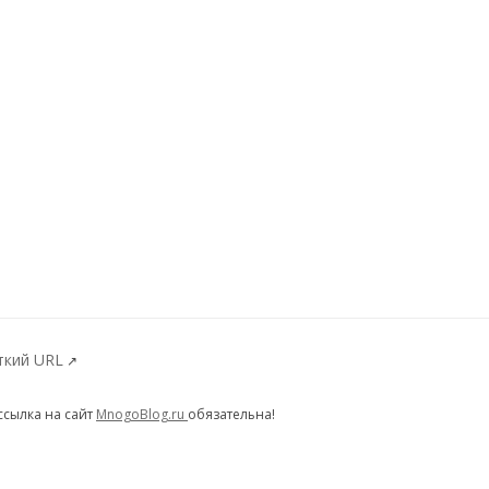
ткий URL
↗
ссылка на сайт
MnogoBlog.ru
обязательна!