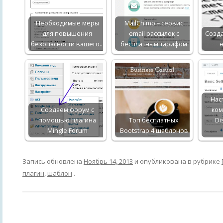
Необходимые меры
MailChimp – сервис
для повышения
email рассылок с
Созда
безопасности вашего…
бесплатным тарифом
н
Нас
Создаем форум с
ко
помощью плагина
Топ бесплатных
Di
Mingle Forum
Bootstrap 4 шаблонов
Запись обновлена
Ноябрь 14, 2013
и опубликована в рубрике
плагин
,
шаблон
.