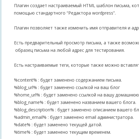
Плагин создает настраиваемый HTML шаблон письма, ко
помощью стандартного “Редактора wordpress”.
Плагин позволяет также изменить имя отправителя и адр
Есть предварительный просмотр письма, а также возмо
образец письма на любой адрес для тестирования.
Есть настраиваемые теги, которые также можно вставля
%content% : будет заменено содержанием письма.
%blog_url% : будет заменено ссылкой на ваш блог
%home_url% : будет заменено ссылкой на вашу домашнюю
%blog_name% : будет заменено названием вашего блога.
%blog_description% : будет заменено описанием вашего бл
%admin_email% : будет заменено email администратора.
%date% : будет заменено текущей датой.
%time% : будет заменено текущим временем.