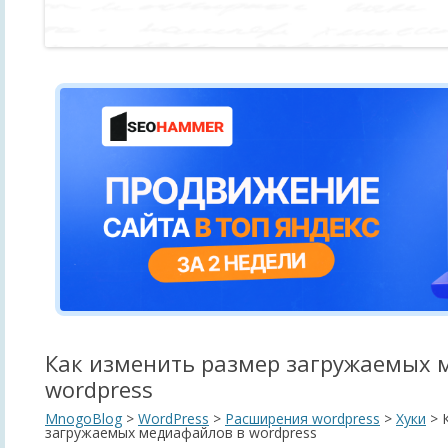
Как изменить размер загружаемых 
wordpress
MnogoBlog
>
WordPress
>
Расширения wordpress
>
Хуки
>
загружаемых медиафайлов в wordpress