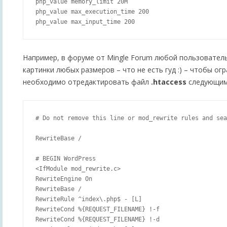
php_value memory_limit 20M

php_value max_execution_time 200

Например, в форуме от Mingle Forum любой пользовател
картинки любых размеров – что не есть гуд :) – чтобы ог
необходимо отредактировать файл
.htaccess
следующим
# Do not remove this line or mod_rewrite rules and sea
RewriteBase /

# BEGIN WordPress

<IfModule mod_rewrite.c>

RewriteEngine On

RewriteBase /

RewriteRule ^index\.php$ - [L]

RewriteCond %{REQUEST_FILENAME} !-f

RewriteCond %{REQUEST_FILENAME} !-d
