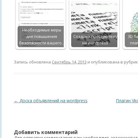
Необходимые меры
для повышения
Создаем простую тему
3D fl
безопасности вашего…
на wordpress
плаг
Запись обновлена
Сентябрь 14, 2013
и опубликована в рубри
Навигация
←
Доска объявлений на wordpress
Плагин Vko
по
записям
Добавить комментарий
Для отправки комментария вам необходимо
авторизоват