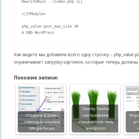
RewriteRule . /index.php [L]

</IfModule>

php_value post_max_size 1M

Как видите мы добавили всего одну строчку – php_value p
ограничивает загрузку картинок, которые теперь должны
Похожие записи:
Twenty Twelve:
Создаем форум с
настраиваем
Фору
помощью плагина
стандартную тему
ус
Mingle Forum
wordpress