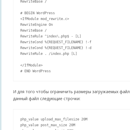
RewriteBase /

# BEGIN WordPress

<IfModule mod_rewrite.c>

RewriteEngine On

RewriteBase /

RewriteRule ^index\.php$ - [L]

RewriteCond %{REQUEST_FILENAME} !-f

RewriteCond %{REQUEST_FILENAME} !-d

RewriteRule . /index.php [L]

</IfModule>

И для того чтобы ограничить размеры загружаемых фай
данный файл следующие строчки:
php_value upload_max_filesize 20M

php_value post_max_size 20M
