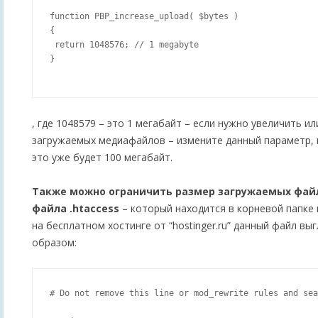
function PBP_increase_upload( $bytes )

{

 return 1048576; // 1 megabyte

}

, где 1048579 – это 1 мегабайт – если нужно увеличить и
загружаемых медиафайлов – измените данный параметр, 
это уже будет 100 мегабайт.
Также можно ограничить размер загружаемых фай
файла .htaccess
– который находится в корневой папке 
на бесплатном хостинге от “hostinger.ru” данный файл в
образом:
# Do not remove this line or mod_rewrite rules and sea