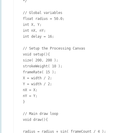
 */

 // Global variables

 float radius = 50.0;

 int X, Y;

 int nX, nY;

 int delay = 16;

 // Setup the Processing Canvas

 void setup(){

 size( 200, 200 );

 strokeWeight( 10 );

 frameRate( 15 );

 X = width / 2;

 Y = width / 2;

 nX = X;

 nY = Y;

 }

 // Main draw loop

 void draw(){

 radius = radius + sin( frameCount / 4 );
