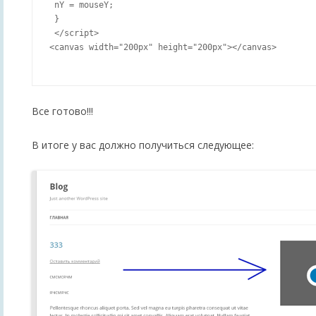
 nY = mouseY;

 }

 </script>

<canvas width="200px" height="200px"></canvas>

Все готово!!!
В итоге у вас должно получиться следующее: