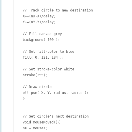
 // Track circle to new destination

 X+=(nX-X)/delay;

 Y+=(nY-Y)/delay;

 // Fill canvas grey

 background( 100 );

 // Set fill-color to blue

 fill( 0, 121, 184 );

 // Set stroke-color white

 stroke(255);

 // Draw circle

 ellipse( X, Y, radius, radius );

 }

 // Set circle's next destination

 void mouseMoved(){

 nX = mouseX;
