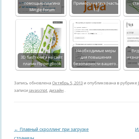
помощью плагина
Примеры на Java (часть
ста
Mingle Forum
11)
Необходимые меры
Вид
3D flash книга на сайт:
для повышения
назна
плагин FlippingBook
безопасности вашего…
Запись обновлена
Октябрь 5, 2013
и опубликована в рубрике
записи
javascript
,
дизайн
.
Навигация
←
Плавный скроллинг при загрузке
И
по
страницы